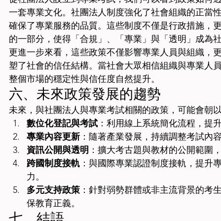
一套專業文化。社團法人制度強化了社會組織的正當
確保了專業服務的品質。這些制度不僅是行政措施，
的一部分，使得「合規」、「專業」與「透明」成為
更進一步來看，這些政策不僅影響專業人員與組織，
塑了社會的信任結構。當社會大眾相信組織與專業人
整個市場的穩定性與信任度自然提升。
六、未來政策發展的趨勢
未來，與社團法人與專業考試相關的政策，可能會朝
數位化登記與考試
：利用線上系統簡化流程，提
專業內容更新
：隨著產業發展，持續調整考試內
資訊公開與透明
：擴大考古題與教材的公開範圍
跨國制度接軌
：與國際專業認證制度接軌，提升
力。
多元支持政策
：針對弱勢群體或非主流背景的考
保教育正義。
七、結語